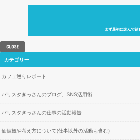
まず最初に読んで欲
自己紹介「何故、元
カフェ巡り特化型ア
CLOSE
せにバリスタを目指
歩」を運営していき
カテゴリー
カフェ巡りレポート
バリスタぎっさんのブログ、SNS活用術
バリスタぎっさんの仕事の活動報告
価値観や考え方について(仕事以外の活動も含む)