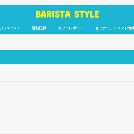
BARISTA STYLE
しいページ！
活動記録
カフェレポート
セミナー、イベント情
コーヒー嫌いのく
カウント「ぎっ散
したのか」
ます！