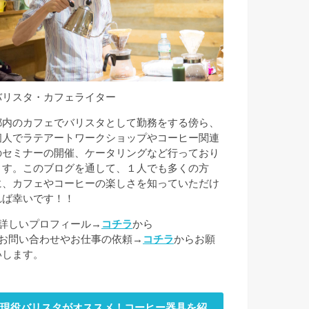
バリスタ・カフェライター
都内のカフェでバリスタとして勤務をする傍ら、
個人でラテアートワークショップやコーヒー関連
のセミナーの開催、ケータリングなど行っており
ます。このブログを通して、１人でも多くの方
に、カフェやコーヒーの楽しさを知っていただけ
れば幸いです！！
■詳しいプロフィール→
コチラ
から
■お問い合わせやお仕事の依頼→
コチラ
からお願
いします。
現役バリスタがオススメ！コーヒー器具を紹